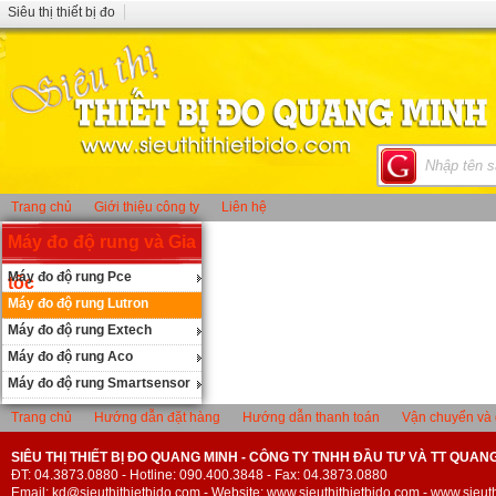
Siêu thị thiết bị đo
Trang chủ
Giới thiệu công ty
Liên hệ
Máy đo độ rung và Gia
Máy đo độ rung Pce
tốc
Máy đo độ rung Lutron
Máy đo độ rung Extech
Máy đo độ rung Aco
Máy đo độ rung Smartsensor
Trang chủ
Hướng dẫn đặt hàng
Hướng dẫn thanh toán
Vận chuyển và 
SIÊU THỊ THIẾT BỊ ĐO QUANG MINH - CÔNG TY TNHH ĐẦU TƯ VÀ TT QUAN
ĐT: 04.3873.0880 - Hotline: 090.400.3848 - Fax: 04.3873.0880
Email: kd@sieuthithietbido.com - Website: www.sieuthithietbido.com - www.sieuth