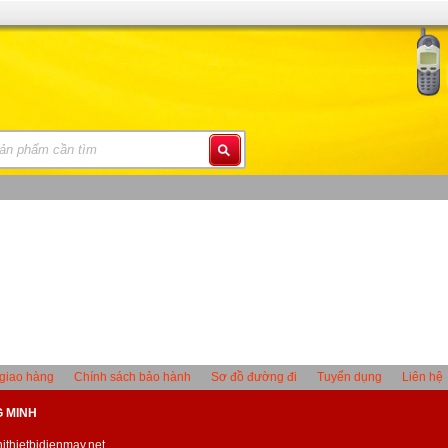
giao hàng
Chính sách bảo hành
Sơ đồ đường đi
Tuyển dụng
Liên hệ
G MINH
ithietbidienmay.net