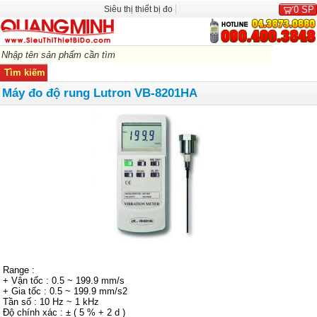
Siêu thị thiết bị đo
0
SP
Máy đo độ rung Lutron VB-8201HA
Range :
+ Vận tốc : 0.5 ~ 199.9 mm/s
+ Gia tốc : 0.5 ~ 199.9 mm/s2
Tần số : 10 Hz ~ 1 kHz
Độ chính xác : ± ( 5 % + 2 d )