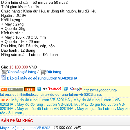
Điểm hiệu chuẩn : 50 mm/s và 50 m/s2
Thời gian lấy mẫu : 1s
Chức năng : Khóa dữ liệu, ự động tắt nguồn, lưu dữ liệu
Nguồn : DC 9V
Khối lượng :
+ Máy : 274g
+ Que đo :38g
Kích thước :
+ Máy : 185 x 78 x 38 mm
+ Que đo : 16 x 29 mm
Phụ kiện, DH, Đầu đo, cáp, hộp
Bảo hành : 12 tháng
Hãng sản xuất : Lutron - Đài Loan
Giá:
13.100.000
VND
/
Cho vào giỏ hàng
Đặt hàng
Báo giá Máy đo độ rung Lutron VB-8201HA
https://maydodorung-
lutron.sieuthithietbido.com/may-do-do-rung-lutron-vb-8201ha.rss
Máy đo độ rung Lutron VB-8201HA
Máy đo độ rung Lutron
VB-
TAGS:
8201HA
Máy đo độ rung
Lutron VB-8201HA
Máy đo gia tốc Lutron VB-
8201HA
Máy đo tốc độ Lutron VB-8201HA
Máy đo gia tốc Lutron
Máy đo
tốc độ Lutron
SẢN PHẨM KHÁC
- 13.000.000 VND
Máy đo độ rung Lutron VB 8202