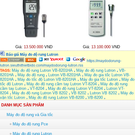
Giá:
13.500.000
VND
Giá:
13.100.000
VND
Báo giá Máy đo độ rung Lutron
https://maydodorung-
lutron.sieuthithietbido.com/maydodorung-lutron.rss
Máy đo độ rung Lutron VB-8201HA
Máy đo độ rung Lutron
VB-
TAGS:
8201HA
Máy đo độ rung
Lutron VB-8201HA
Máy đo gia tốc Lutron VB-
8201HA
Máy đo tốc độ Lutron VB-8201HA
Máy đo gia tốc Lutron
Máy đo
tốc độ Lutron
Máy đo độ rung cầm tay Lutron VT-8204
Máy đo độ rung
cầm tay Lutron
VT-8204
Máy đo độ rung Lutron VT-8204
Lutron VT-
8204
Máy đo độ rung Lutron VB 8202
VB 8202
Lutron VB 8202
Máy đo
vận tốc Lutron
Máy đo độ rung Lutron VB-8200
VB-8200
DANH MỤC SẢN PHẨM
Máy đo độ rung và Gia tốc
Máy đo độ rung Pce
Máy đo độ rung Lutron